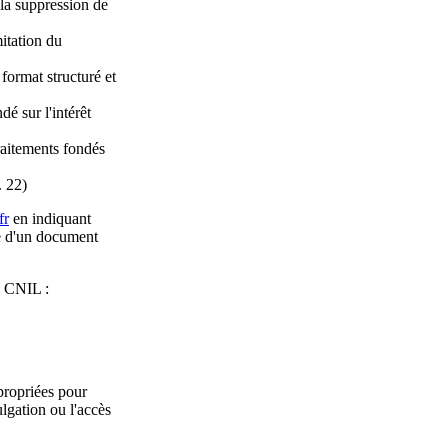
la suppression de
itation du
format structuré et
é sur l'intérêt
raitements fondés
. 22)
fr
en indiquant
ie d'un document
a CNIL :
propriées pour
ulgation ou l'accès