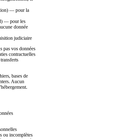
ion) — pour la
d) — pour les
 aucune donnée
sition judiciaire
s pas vos données
ties contractuelles
transferts
iers, bases de
enters. Aucun
d'hébergement.
données
sonnelles
es ou incomplètes