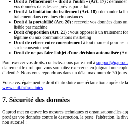
Droit à l'effacement / « droit à l'oubli » (Art. 17)
: demander 
vos données dans les cas prévus par la loi
Droit à la limitation du traitement (Art. 18)
: demander la lim
traitement dans certaines circonstances
Droit à la portabilité (Art. 20)
: recevoir vos données dans un 
lisible par machine
Droit d'opposition (Art. 21)
: vous opposer à un traitement fond
légitime ou aux communications marketing
Droit de retirer votre consentement
à tout moment pour les t
sur le consentement
Droit de ne pas faire l'objet d'une décision automatisée
(Art
Pour exercer vos droits, contactez-nous par e-mail à
support@gaprod.
clairement le droit que vous souhaitez exercer et en joignant une cop
d'identité. Nous vous répondrons dans un délai maximum de 30 jours.
Vous avez également le droit d'introduire une réclamation auprès de l
www.cnil.fr/fr/plaintes
7. Sécurité des données
Gaprod met en œuvre les mesures techniques et organisationnelles ap
protéger vos données contre la destruction, la perte, l'altération, la div
non autorisé :