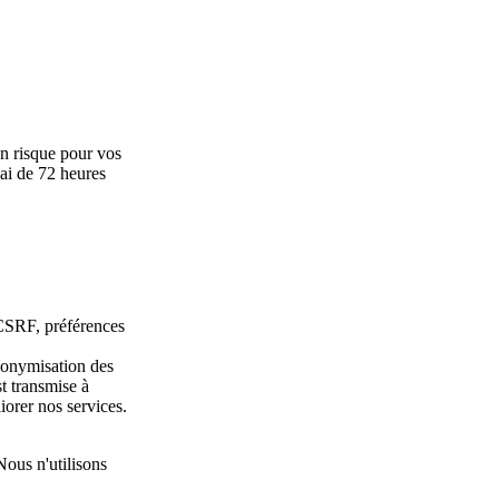
un risque pour vos
lai de 72 heures
é CSRF, préférences
nonymisation des
t transmise à
orer nos services.
Nous n'utilisons