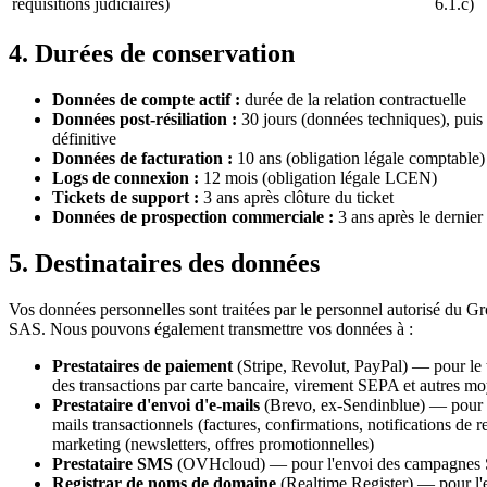
réquisitions judiciaires)
6.1.c)
4. Durées de conservation
Données de compte actif :
durée de la relation contractuelle
Données post-résiliation :
30 jours (données techniques), puis
définitive
Données de facturation :
10 ans (obligation légale comptable)
Logs de connexion :
12 mois (obligation légale LCEN)
Tickets de support :
3 ans après clôture du ticket
Données de prospection commerciale :
3 ans après le dernier
5. Destinataires des données
Vos données personnelles sont traitées par le personnel autorisé du
SAS. Nous pouvons également transmettre vos données à :
Prestataires de paiement
(Stripe, Revolut, PayPal) — pour le 
des transactions par carte bancaire, virement SEPA et autres m
Prestataire d'envoi d'e-mails
(Brevo, ex-Sendinblue) — pour l
mails transactionnels (factures, confirmations, notifications de 
marketing (newsletters, offres promotionnelles)
Prestataire SMS
(OVHcloud) — pour l'envoi des campagnes
Registrar de noms de domaine
(Realtime Register) — pour l'e