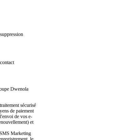
 suppression
 contact
 Groupe Dwenola
traitement sécurisé
oyens de paiement
'envoi de vos e-
renouvellement) et
 SMS Marketing
nregistrement, le