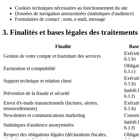
Cookies techniques nécessaires au fonctionnement du site
Données de navigation anonymisées (statistiques d'audience)
Formulaires de contact : nom, e-mail, message
3. Finalités et bases légales des traitements
Finalité
Base
Exécuti
Gestion de votre compte et fourniture des services
6.1.b)
Obligat
Facturation et comptabilité
6.1.c)
Exécuti
Support technique et relation client
6.1.b)
Intérêt 
Prévention de la fraude et sécurité
6.1.f)
Envoi d'e-mails transactionnels (factures, alertes,
Exécuti
renouvellements)
6.1.b)
Newsletters et communications marketing
Consent
Intérêt 
Statistiques d'audience anonymisées
6.1.f)
Respect des obligations légales (déclarations fiscales,
Obligat